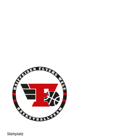
N
K
O
R
B
.
Stehplatz