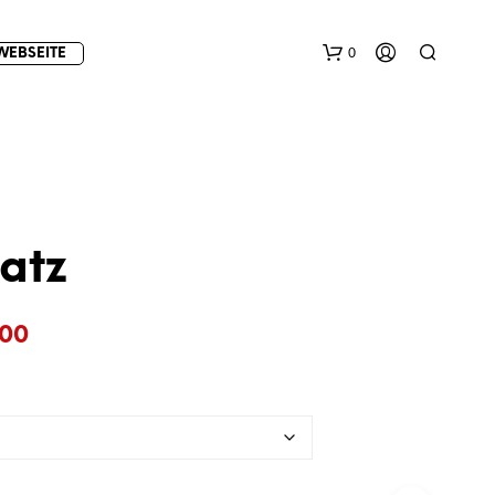
0
WEBSEITE
atz
E
Preisspanne:
.00
S
B
€8.00
E
F
bis
I
€11.00
N
D
E