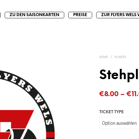
ZU DEN SAISONKARTEN
PREISE
ZUR FLYERS WELS 
START
/
TICKETS
Stehpl
€
8.00
–
€
11
TICKET TYPE