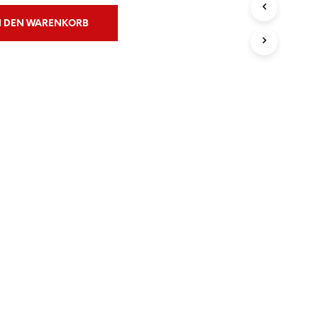
N
S
N DEN WARENKORB
I
C
H
K
E
I
N
E
P
R
O
D
U
K
T
E
I
M
W
A
R
E