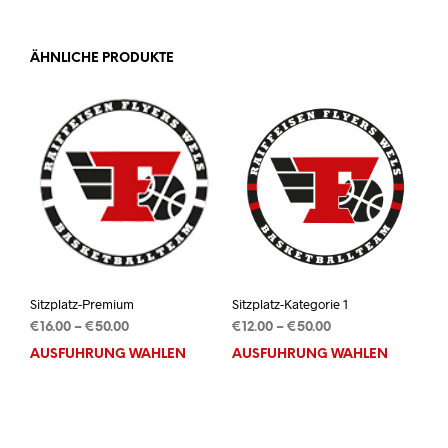
ÄHNLICHE PRODUKTE
Sitzplatz-Premium
Sitzplatz-Kategorie 1
Preisspanne:
Preisspanne:
€
16.00
–
€
50.00
€
12.00
–
€
50.00
€16.00
€12.00
AUSFÜHRUNG WÄHLEN
Dieses
AUSFÜHRUNG WÄHLEN
Dies
bis
bis
Produkt
Prod
€50.00
€50.00
weist
weis
mehrere
mehr
Varianten
Vari