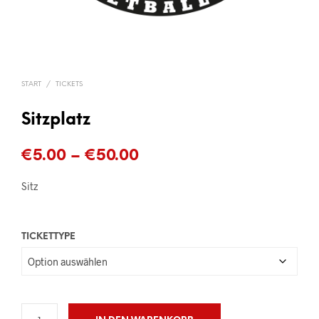
START
/
TICKETS
Sitzplatz
Preisspanne:
€
5.00
–
€
50.00
€5.00
Sitz
bis
€50.00
TICKETTYPE