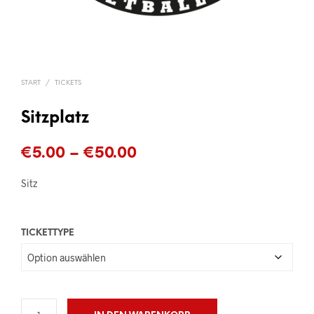
START
/
TICKETS
Sitzplatz
Preisspanne:
€
5.00
–
€
50.00
€5.00
Sitz
bis
€50.00
TICKETTYPE