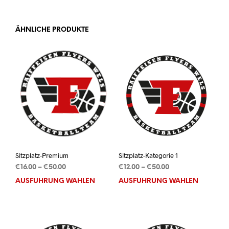
ÄHNLICHE PRODUKTE
Sitzplatz-Premium
Sitzplatz-Kategorie 1
Preisspanne:
Preisspanne:
€
16.00
–
€
50.00
€
12.00
–
€
50.00
€16.00
€12.00
AUSFÜHRUNG WÄHLEN
Dieses
AUSFÜHRUNG WÄHLEN
Dies
bis
bis
Produkt
Prod
€50.00
€50.00
weist
weis
mehrere
mehr
Varianten
Vari