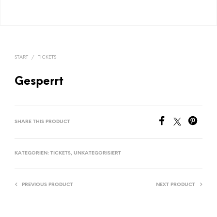
START
/
TICKETS
Gesperrt
SHARE THIS PRODUCT
KATEGORIEN:
TICKETS
,
UNKATEGORISIERT
PREVIOUS PRODUCT
NEXT PRODUCT