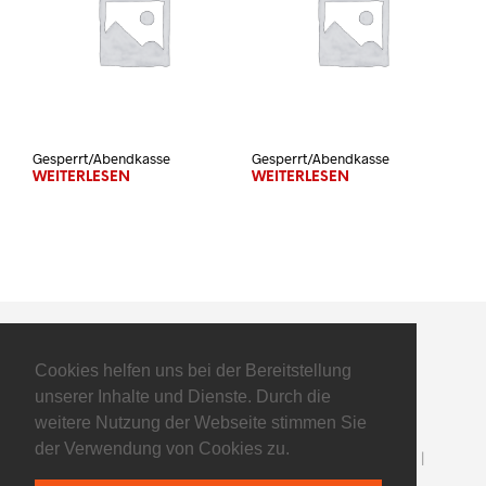
Gesperrt/Abendkasse
Gesperrt/Abendkasse
WEITERLESEN
WEITERLESEN
Cookies helfen uns bei der Bereitstellung
unserer Inhalte und Dienste. Durch die
weitere Nutzung der Webseite stimmen Sie
der Verwendung von Cookies zu.
©2025 Flyers Basketball GmbH - All Rights Reserved |
Impressum
|
Datenschutz
| powered by