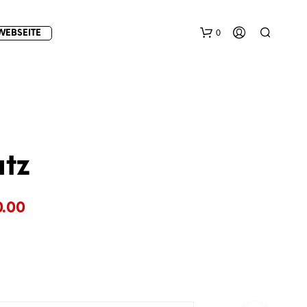
0
WEBSEITE
atz
E
Preisspanne:
0.00
S
B
€5.00
E
F
bis
I
€50.00
N
D
E