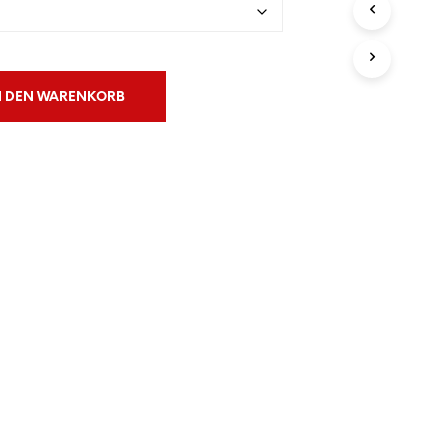
N
S
I
C
H
N DEN WARENKORB
K
E
I
N
E
P
R
O
D
U
K
T
E
I
M
W
A
R
E