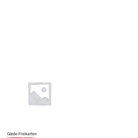
N
K
O
R
B
.
Gäste-Freikarten