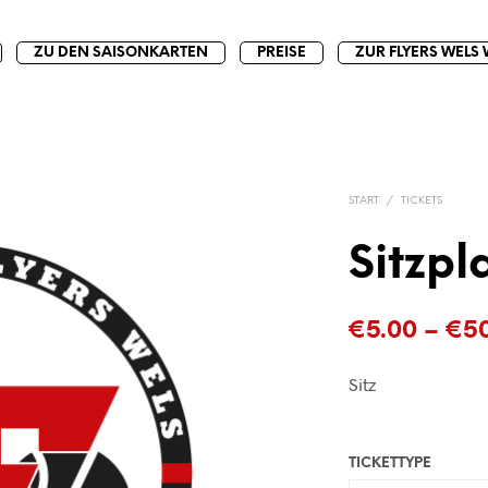
ZU DEN SAISONKARTEN
PREISE
ZUR FLYERS WELS 
START
/
TICKETS
Sitzpl
€
5.00
–
€
5
Sitz
TICKETTYPE