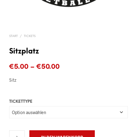
START
/
TICKETS
Sitzplatz
Preisspanne:
€
5.00
–
€
50.00
€5.00
Sitz
bis
€50.00
TICKETTYPE