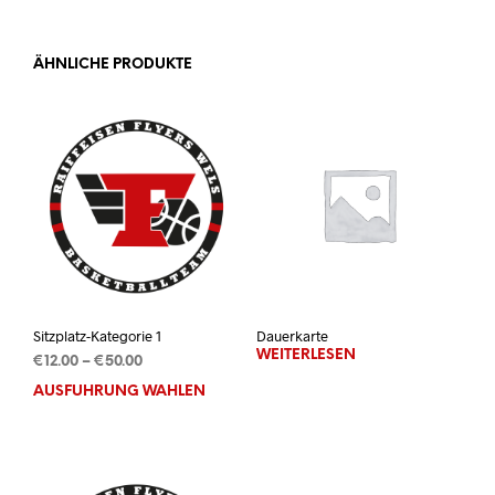
ÄHNLICHE PRODUKTE
Sitzplatz-Kategorie 1
Dauerkarte
WEITERLESEN
Preisspanne:
€
12.00
–
€
50.00
€12.00
AUSFÜHRUNG WÄHLEN
Dieses
bis
Produkt
€50.00
weist
mehrere
Varianten