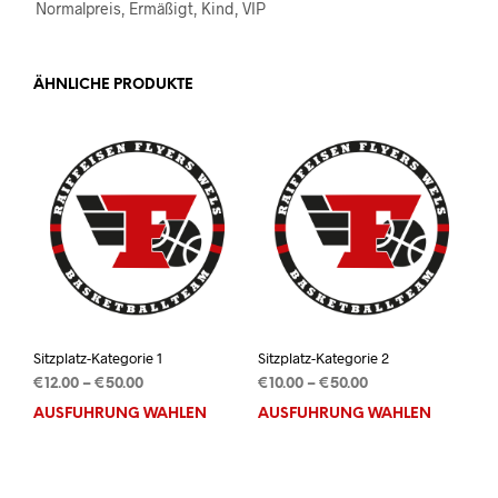
Normalpreis, Ermäßigt, Kind, VIP
ÄHNLICHE PRODUKTE
Sitzplatz-Kategorie 1
Sitzplatz-Kategorie 2
Preisspanne:
Preisspanne:
€
12.00
–
€
50.00
€
10.00
–
€
50.00
€12.00
€10.00
AUSFÜHRUNG WÄHLEN
Dieses
AUSFÜHRUNG WÄHLEN
Dies
bis
bis
Produkt
Prod
€50.00
€50.00
weist
weis
mehrere
mehr