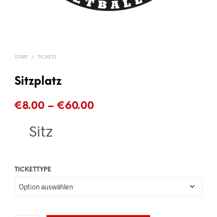
START
/
TICKETS
Sitzplatz
Preisspanne:
€
8.00
–
€
60.00
€8.00
Sitz
bis
€60.00
TICKETTYPE