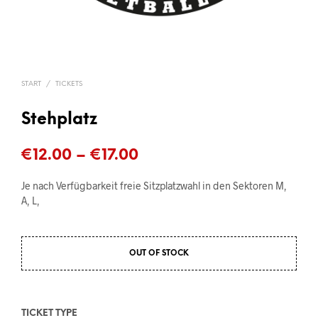
START
/
TICKETS
Stehplatz
Preisspanne:
€
12.00
–
€
17.00
€12.00
Je nach Verfügbarkeit freie Sitzplatzwahl in den Sektoren M,
bis
A, L,
€17.00
OUT OF STOCK
TICKET TYPE