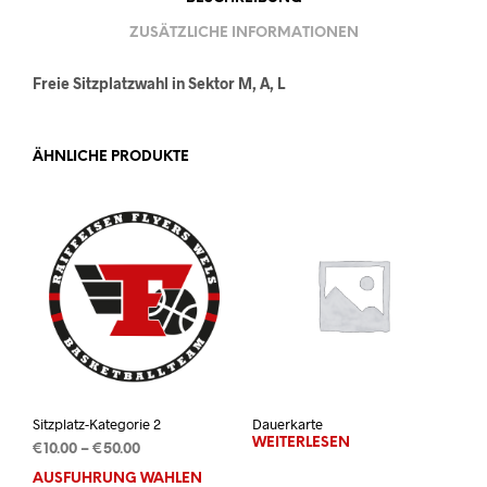
ZUSÄTZLICHE INFORMATIONEN
Freie Sitzplatzwahl in Sektor M, A, L
ÄHNLICHE PRODUKTE
Sitzplatz-Kategorie 2
Dauerkarte
WEITERLESEN
Preisspanne:
€
10.00
–
€
50.00
€10.00
AUSFÜHRUNG WÄHLEN
Dieses