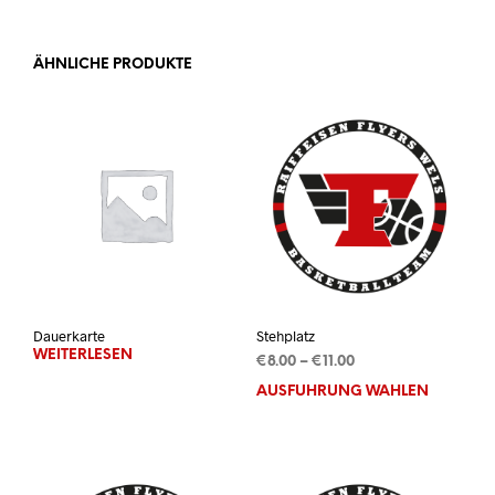
ÄHNLICHE PRODUKTE
Dauerkarte
Stehplatz
WEITERLESEN
Preisspanne:
€
8.00
–
€
11.00
€8.00
AUSFÜHRUNG WÄHLEN
Dies
bis
Prod
€11.00
weis
mehr
Vari