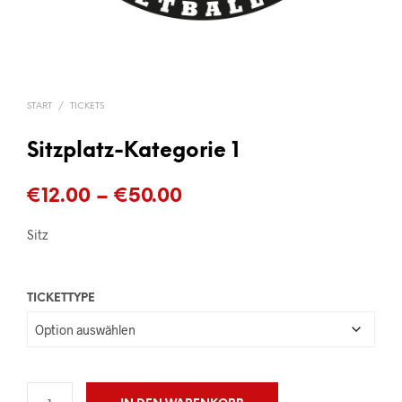
START
/
TICKETS
Sitzplatz-Kategorie 1
Preisspanne:
€
12.00
–
€
50.00
€12.00
Sitz
bis
€50.00
TICKETTYPE