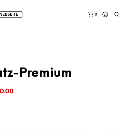
0
WEBSEITE
latz-Premium
E
Preisspanne:
0.00
S
B
€16.00
E
F
bis
I
€50.00
N
D
E