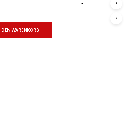
N
S
I
C
H
N DEN WARENKORB
K
E
I
N
E
P
R
O
D
U
K
T
E
I
M
W
A
R
E