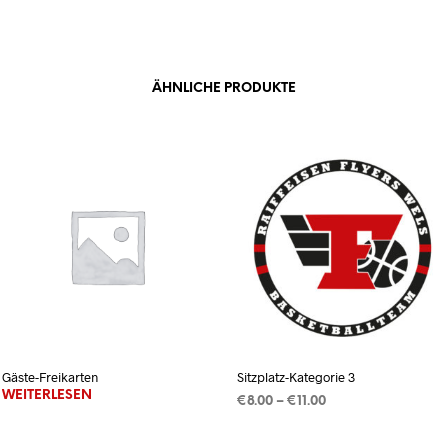
ÄHNLICHE PRODUKTE
Gäste-Freikarten
Sitzplatz-Kategorie 3
WEITERLESEN
Preisspanne:
€
8.00
–
€
11.00
€8.00
AUSFÜHRUNG WÄHLEN
Dieses
bis