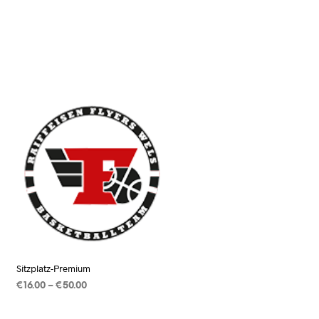
N
K
O
R
B
.
Sitzplatz-Premium
Preisspanne:
€
16.00
–
€
50.00
€16.00
AUSFÜHRUNG WÄHLEN
Dieses
bis