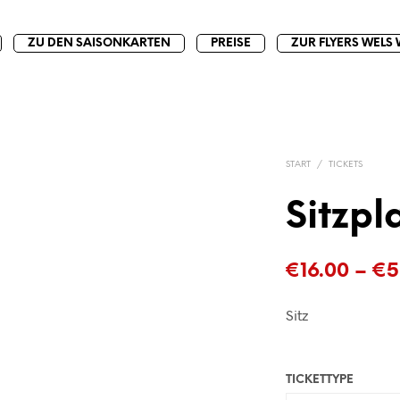
ZU DEN SAISONKARTEN
PREISE
ZUR FLYERS WELS 
START
/
TICKETS
Sitzp
€
16.00
–
€
5
Sitz
TICKETTYPE