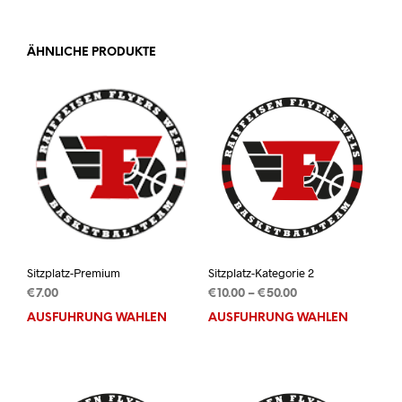
ÄHNLICHE PRODUKTE
Sitzplatz-Premium
Sitzplatz-Kategorie 2
Preisspanne:
€
7.00
€
10.00
–
€
50.00
€10.00
AUSFÜHRUNG WÄHLEN
Dieses
AUSFÜHRUNG WÄHLEN
Dies
bis
Produkt
Prod
€50.00
weist
weis
mehrere
mehr
Varianten
Vari