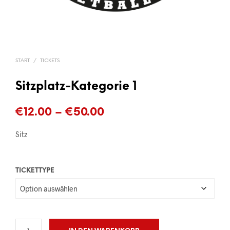
START
/
TICKETS
Sitzplatz-Kategorie 1
Preisspanne:
€
12.00
–
€
50.00
€12.00
Sitz
bis
€50.00
TICKETTYPE