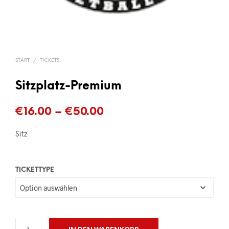
START
/
TICKETS
Sitzplatz-Premium
Preisspanne:
€
16.00
–
€
50.00
€16.00
Sitz
bis
€50.00
TICKETTYPE