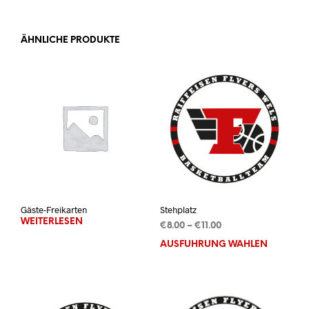
ÄHNLICHE PRODUKTE
Gäste-Freikarten
Stehplatz
WEITERLESEN
Preisspanne:
€
8.00
–
€
11.00
€8.00
AUSFÜHRUNG WÄHLEN
Dies
bis
Prod
€11.00
weis
mehr
Vari