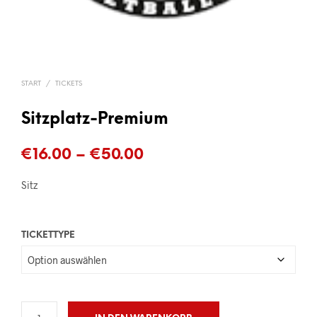
START
/
TICKETS
Sitzplatz-Premium
Preisspanne:
€
16.00
–
€
50.00
€16.00
Sitz
bis
€50.00
TICKETTYPE