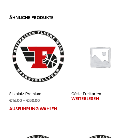
ÄHNLICHE PRODUKTE
Sitzplatz-Premium
Gäste-Freikarten
WEITERLESEN
Preisspanne:
€
16.00
–
€
50.00
€16.00
AUSFÜHRUNG WÄHLEN
Dieses
bis
Produkt
€50.00
weist
mehrere
Varianten