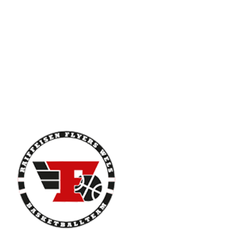
N
K
O
R
B
.