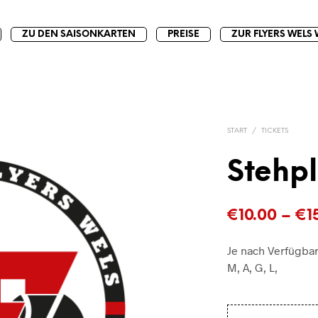
ZU DEN SAISONKARTEN
PREISE
ZUR FLYERS WELS 
START
/
TICKETS
Stehpl
€
10.00
–
€
1
Je nach Verfügbar
M, A, G, L,