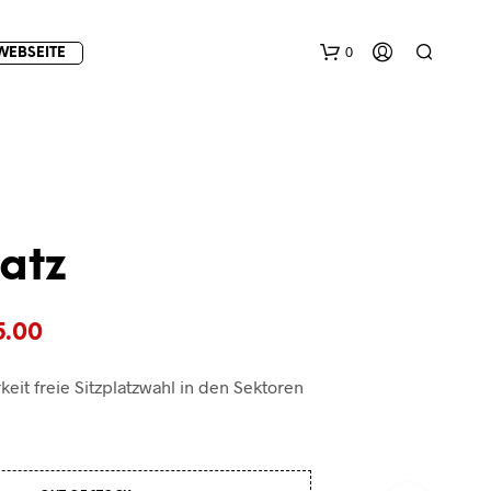
0
WEBSEITE
atz
E
Preisspanne:
5.00
S
B
€10.00
E
keit freie Sitzplatzwahl in den Sektoren
F
bis
I
€15.00
N
D
E