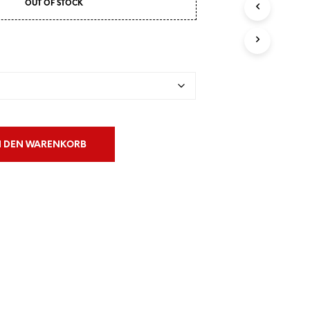
OUT OF STOCK
N
S
I
C
H
K
E
I
N
E
P
N DEN WARENKORB
R
O
D
U
K
T
E
I
M
W
A
R
E