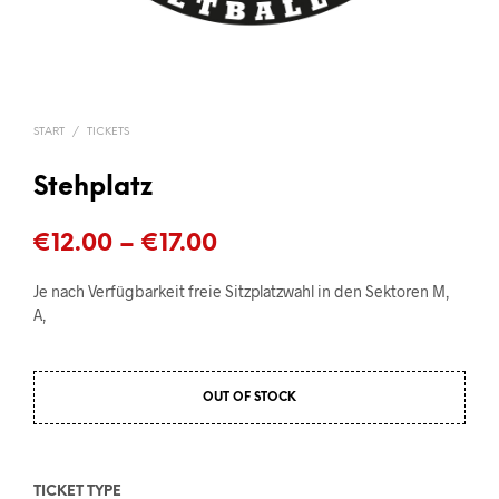
START
/
TICKETS
Stehplatz
Preisspanne:
€
12.00
–
€
17.00
€12.00
Je nach Verfügbarkeit freie Sitzplatzwahl in den Sektoren M,
bis
A,
€17.00
OUT OF STOCK
TICKET TYPE