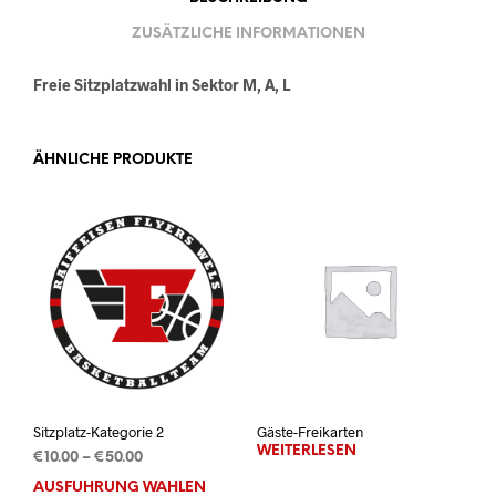
ZUSÄTZLICHE INFORMATIONEN
Freie Sitzplatzwahl in Sektor M, A, L
ÄHNLICHE PRODUKTE
Sitzplatz-Kategorie 2
Gäste-Freikarten
WEITERLESEN
Preisspanne:
€
10.00
–
€
50.00
€10.00
AUSFÜHRUNG WÄHLEN
Dieses