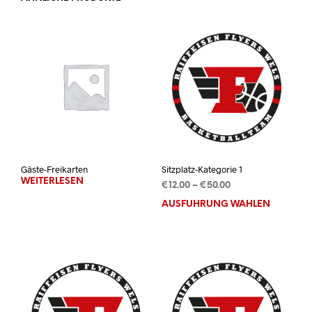
Gäste-Freikarten
Sitzplatz-Kategorie 1
WEITERLESEN
Preisspanne:
€
12.00
–
€
50.00
€12.00
AUSFÜHRUNG WÄHLEN
Dies
bis
Prod
€50.00
weis
mehr
Vari
auf.
Die
Opti