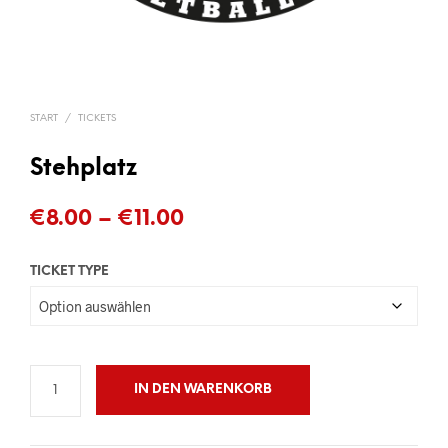
START
/
TICKETS
Stehplatz
Preisspanne:
€
8.00
–
€
11.00
€8.00
TICKET TYPE
bis
€11.00
IN DEN WARENKORB