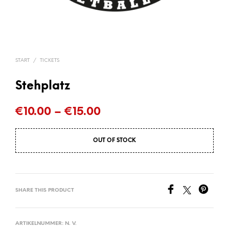
START
/
TICKETS
Stehplatz
Preisspanne:
€
10.00
–
€
15.00
€10.00
OUT OF STOCK
bis
€15.00
SHARE THIS PRODUCT
ARTIKELNUMMER:
N. V.