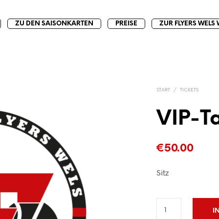
ZU DEN SAISONKARTEN
PREISE
ZUR FLYERS WELS 
START
/
TICKETS
VIP-T
€
50.00
Sitz
I