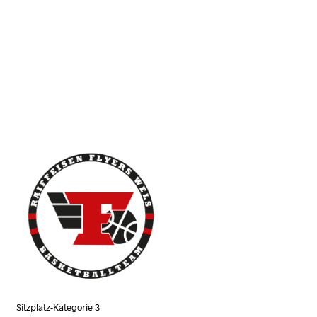
N
K
O
R
B
.
Sitzplatz-Kategorie 3