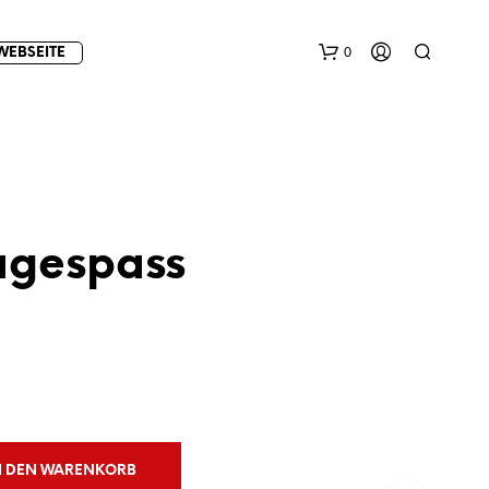
0
WEBSEITE
agespass
E
S
B
E
F
I
N
D
N DEN WARENKORB
E