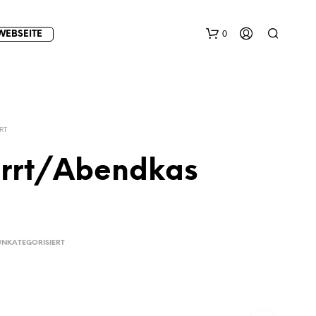
0
WEBSEITE
RT
rrt/Abendkas
E
S
B
E
UNKATEGORISIERT
F
I
N
D
E