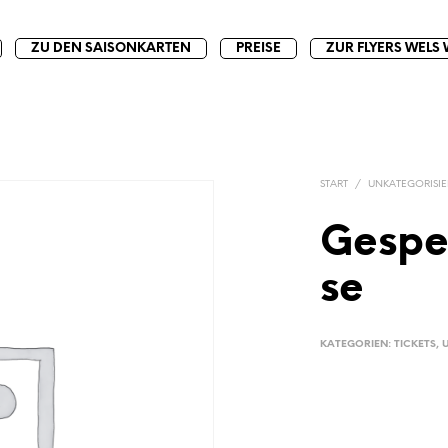
ZU DEN SAISONKARTEN
PREISE
ZUR FLYERS WELS 
START
/
UNKATEGORISIE
Gespe
se
KATEGORIEN:
TICKETS
,