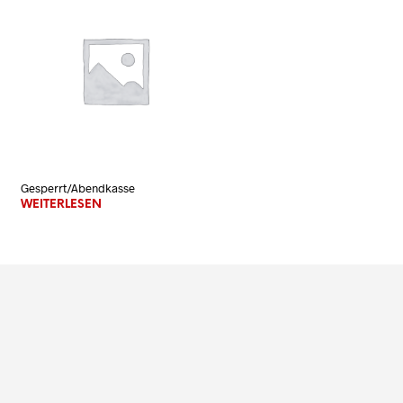
N
K
O
R
B
.
Gesperrt/Abendkasse
WEITERLESEN