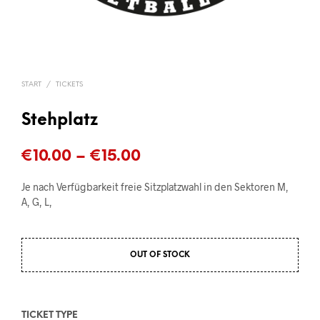
START
/
TICKETS
Stehplatz
Preisspanne:
€
10.00
–
€
15.00
€10.00
Je nach Verfügbarkeit freie Sitzplatzwahl in den Sektoren M,
bis
A, G, L,
€15.00
OUT OF STOCK
TICKET TYPE