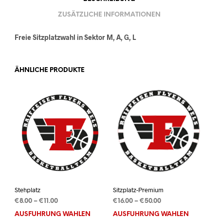
ZUSÄTZLICHE INFORMATIONEN
Freie Sitzplatzwahl in Sektor M, A, G, L
ÄHNLICHE PRODUKTE
Stehplatz
Sitzplatz-Premium
Preisspanne:
Preisspanne:
€
8.00
–
€
11.00
€
16.00
–
€
50.00
€8.00
€16.00
AUSFÜHRUNG WÄHLEN
Dieses
AUSFÜHRUNG WÄHLEN
Dies